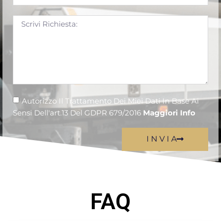
Autorizzo Il Trattamento Dei Miei Dati In Base Ai
Sensi Dell'art.13 Del GDPR 679/2016
Maggiori Info
I N V I A
FAQ