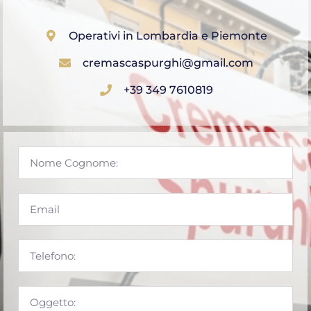
Operativi in Lombardia e Piemonte
cremascaspurghi@gmail.com
+39 349 7610819