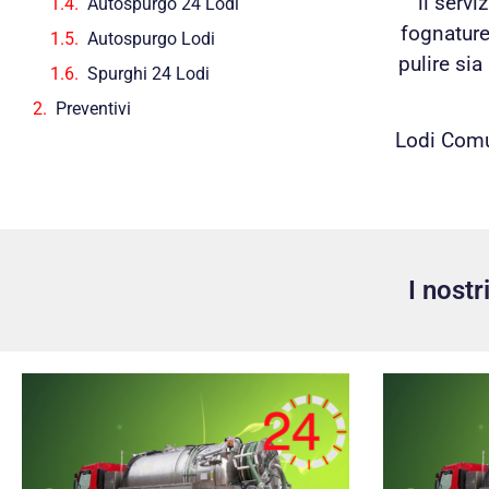
il serv
Autospurgo 24 Lodi
fognature
Autospurgo Lodi
pulire sia
Spurghi 24 Lodi
Preventivi
Lodi Comu
I nost