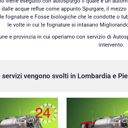
izio viene eseguito con autospurgo il quale è un autom
 dalle acque reflue come appunto Spurgare, il mezzo è
 le fognature e Fosse biologiche che le condotte o tubi
le volte in cui le fognature si intasano Migliorando
ne e provincia in cui operiamo con servizio di Auto
intervento.
ri servizi vengono svolti in Lombardia e Pi