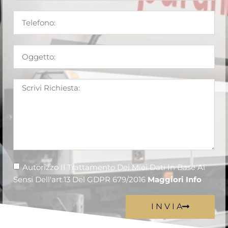
Autorizzo Il Trattamento Dei Miei Dati In Base Ai
Sensi Dell'art.13 Del GDPR 679/2016
Maggiori Info
I N V I A