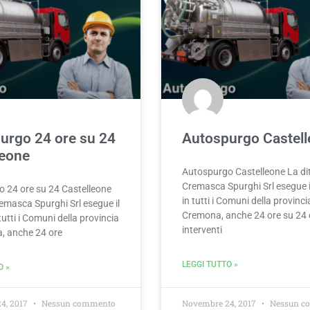
urgo 24 ore su 24
Autospurgo Castel
leone
Autospurgo Castelleone La di
Cremasca Spurghi Srl esegue il
 24 ore su 24 Castelleone
in tutti i Comuni della provinci
remasca Spurghi Srl esegue il
Cremona, anche 24 ore su 24
 tutti i Comuni della provincia
interventi
, anche 24 ore
LEGGI TUTTO »
O »
4, 2017
Nessun commento
Novembre 24, 2017
Nessun c