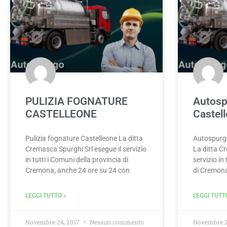
PULIZIA FOGNATURE
Autosp
CASTELLEONE
Castel
Pulizia fognature Castelleone La ditta
Autospurgo
Cremasca Spurghi Srl esegue il servizio
La ditta C
in tutti i Comuni della provincia di
servizio in
Cremona, anche 24 ore su 24 con
di Cremona
LEGGI TUTTO »
LEGGI TUTT
Novembre 24, 2017
Nessun commento
Novembre 2