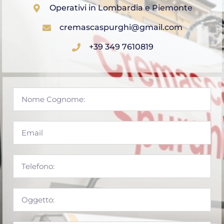
Operativi in Lombardia e Piemonte
cremascaspurghi@gmail.com
+39 349 7610819