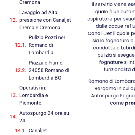
Cremona
il servizio viene e
quale è un autom
Lavaggio ad Alta
aspiratore per svuo
pressione con Canaljet
dalle acque reflu
Crema e Cremona
Canal-Jet il quale p
Pulizia Pozzi neri
sia le fognature e
Romano di
condotte o tubi di
Lombardia
pulizia si esegue 
fognature si in
Piazzale Fiume,
funzionalità d
24058 Romano di
Lombardia BG
Romano di Lombardi
Operativi in:
Bergamo in cui o
Autospurgo Fognat
Lombardia e
come
pro
Piemonte.
Autospurgo 24 ore su
24
Canaljet