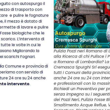
seguito con autospurgo il
ezzo di trasporto con
tare e pulire le fognature
e, il mezzo è dotato di
ermette di lavare e pulire
 Fosse biologiche che le
 scarico. L’intervento di
tutte le volte in cui le
tasano Migliorando la
Pulizia Pozzi neri Romano di
alla Ricerca di chi Pulisce i P
ei scarichi Fognari.
a Romano di Lombardia? La 
a Comune e provincia di
Cremasca Spurghi Srl esegue 
periamo con servizio di
tutti i Comuni della provinc
anche 24 ore su 24 con inte
ure 24 ore su 24 anche
e professionali con la massi
nto intervento
.
Richiedi un Preventivo per pr
senza impegno su i seguenti 
dei Pozzi Neri, Pulizia Fosse B
Smaltimento Acque Reflue, 