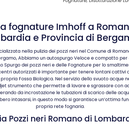
Fognature, Disotturazione La
a fognature Imhoff a Roman
bardia e Provincia di Berg
ializzata nella pulizia dei pozzi neri nel Comune di Roma
 Bergamo, Abbiamo un autospurgo Veloce e compatto per a
Lo Spurgo dei pozzi neri e delle Fognature per lo smaltim
centri autorizzati è importante per tenere lontani cattivi od
 propria Fossa Biologica. Nel servizio dello svuoto acque n
ljet strumento che permette di lavare e sgrassare con a
berando da incrostazione le tubazioni di scarico delle acque
ro intasarsi, in questo modo si garantisce un’ottima funz
propria rete fognaria.
zia Pozzi neri Romano di Lombar