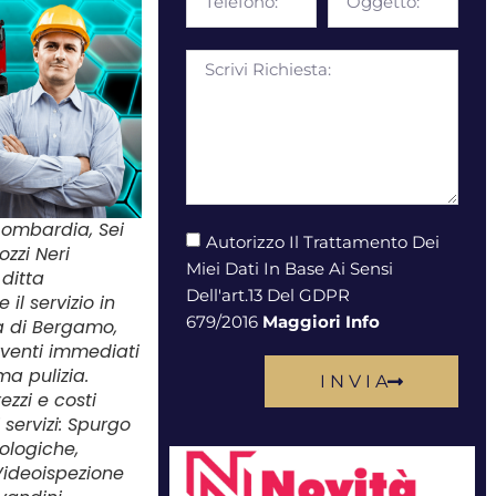
 Lombardia, Sei
Autorizzo Il Trattamento Dei
ozzi Neri
Miei Dati In Base Ai Sensi
ditta
Dell'art.13 Del GDPR
il servizio in
679/2016
Maggiori Info
ia di Bergamo,
rventi immediati
ma pulizia.
I N V I A
ezzi e costi
servizi: Spurgo
iologiche,
Videoispezione