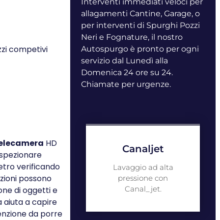
Interventi immediati veloci per
allagamenti Cantine, Garage, o
per interventi di Spurghi Pozzi
Neri e Fognature, il nostro
zi competivi
Autospurgo è pronto per ogni
servizio dal Lunedì alla
Domenica 24 ore su 24.
Chiamate per urgenze.
elecamera
HD
Canaljet
ispezionare
metro verificando
Lavaggio ad alta
azioni possono
pressione con
Canal_jet.
one di oggetti e
 aiuta a capire
enzione da porre