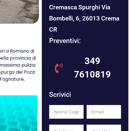
Cremasca Spurghi Via
Bombelli, 6, 26013 Crema
CR
Preventivi:
Neri a Romano di
ella provincia di
349
massima pulizia.
Spurgo dei Pozzi
7610819
 Fognature,
Scrivici