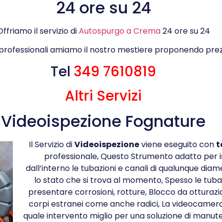
24 ore su 24
Offriamo il servizio di
Autospurgo a Crema
24 ore su 24
 professionali amiamo il nostro mestiere proponendo prez
Tel
349 7610819
Altri Servizi
Videoispezione Fognature
Il Servizio di
Videoispezione
viene eseguito con
t
professionale, Questo Strumento adatto per 
dall’interno le tubazioni e canali di qualunque dia
lo stato che si trova al momento, Spesso le tub
presentare corrosioni, rotture, Blocco da otturazi
corpi estranei come anche radici, La videocamera
quale intervento miglio per una soluzione di manut