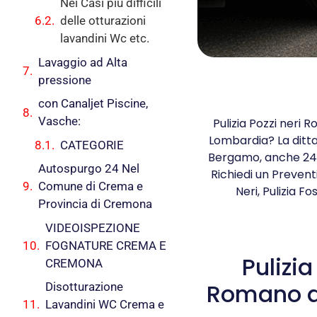
Nei Casi più difficili
delle otturazioni
lavandini Wc etc.
Lavaggio ad Alta
pressione
con Canaljet Piscine,
Vasche:
Pulizia Pozzi neri 
Lombardia? La ditta 
CATEGORIE
Bergamo, anche 24 o
Autospurgo 24 Nel
Richiedi un Prevent
Comune di Crema e
Neri, Pulizia 
Provincia di Cremona
VIDEOISPEZIONE
FOGNATURE CREMA E
Pulizia
CREMONA
Romano d
Disotturazione
Lavandini WC Crema e