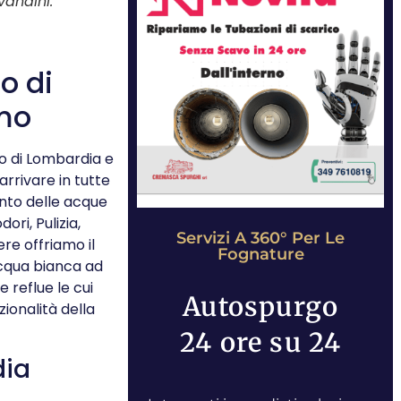
vandini.
o di
amo
no di Lombardia e
rrivare in tutte
ento delle acque
ori, Pulizia,
Servizi A 360° Per Le
ere offriamo il
Fognature
cqua bianca ad
 reflue le cui
Autospurgo
ionalità della
24 ore su 24
dia