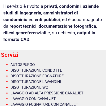
Il servizio è rivolto a
privati
,
condomini
,
aziende
,
studi di ingegneria
,
amministratori di
condominio
ed
enti pubblici
, ed è accompagnato
da
report tecnici
,
documentazione fotografica
,
rilievi georeferenziati
e, su richiesta,
output in
formato CAD
.
Servizi
AUTOSPURGO
DISOTTURAZIONE CONDOTTE
DISOTTURAZIONE FOGNATURE
DISOTTURAZIONE LAVANDINI
DISOTTURAZIONE WC
LAVAGGIO AD ALTA PRESSIONE CANALJET
LAVAGGIO CON CANALJET
LAVAGGIO FOGNATURE CON CANALJET