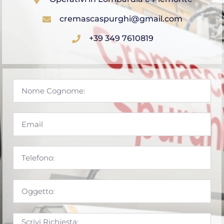
cremascaspurghi@gmail.com
+39 349 7610819