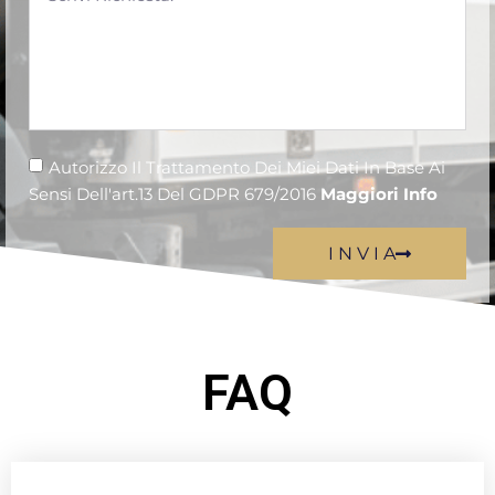
Autorizzo Il Trattamento Dei Miei Dati In Base Ai
Sensi Dell'art.13 Del GDPR 679/2016
Maggiori Info
I N V I A
FAQ