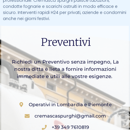
professionale. Cremasca Spurghi pulisce tubazioni,
condotte fognarie e scarichi ostruiti in modo efficace e
sicuro. Interventi rapidi H24 per privati, aziende e condomini
anche nei giorni festivi.
Preventivi
Richiedi un Preventivo senza impegno, La
nostra ditta è lieta a fornire informazioni
immediate e utili alle vostre esigenze.
Operativi in Lombardia e Piemonte
cremascaspurghi@gmail.com
+39 349 7610819