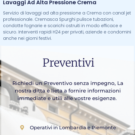
Lavaggi Ad Alta Pressione Crema
Servizio di lavaggi ad alta pressione a Crema con canal jet
professionale. Cremasca Spurghi pulisce tubazioni,
condotte fognarie e scarichi ostruiti in modo efficace e
sicuro. Interventi rapidi H24 per privati, aziende e condomini
anche nei giorni festivi.
Preventivi
Richiedi un Preventivo senza impegno, La
nostra ditta è lieta a fornire informazioni
immediate e utili alle vostre esigenze.
Operativi in Lombardia e Piemonte