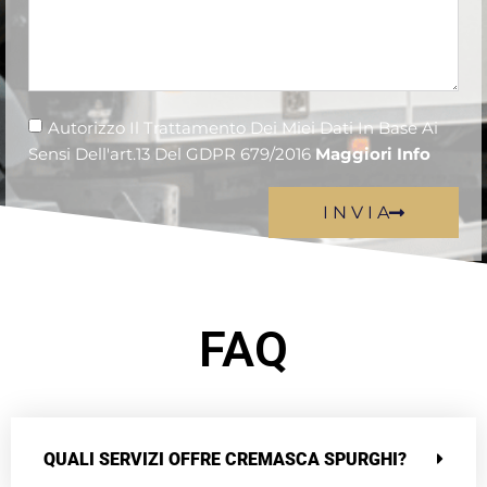
Autorizzo Il Trattamento Dei Miei Dati In Base Ai
Sensi Dell'art.13 Del GDPR 679/2016
Maggiori Info
I N V I A
FAQ
QUALI SERVIZI OFFRE CREMASCA SPURGHI?