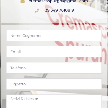
cremascaspurghi@gmail.com
+39 349 7610819