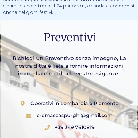
sicuro. Interventi rapidi H24 per privati, aziende e condomini
anche nei giorni festivi.
Preventivi
Richiedi un Preventivo senza impegno, La
nostra ditta è lieta a fornire informazioni
immediate e utili alle vostre esigenze.
Operativi in Lombardia e Piemonte
cremascaspurghi@gmail.com
+39 349 7610819