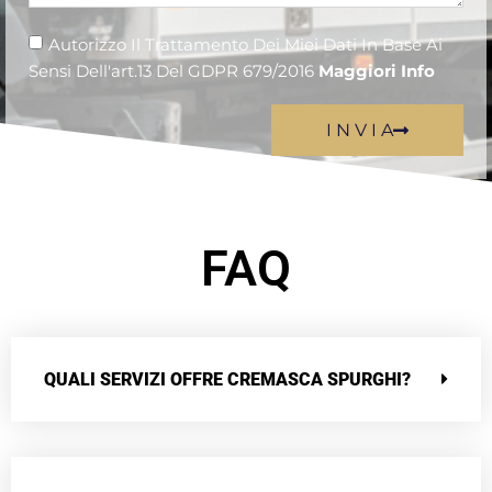
Autorizzo Il Trattamento Dei Miei Dati In Base Ai
Sensi Dell'art.13 Del GDPR 679/2016
Maggiori Info
I N V I A
FAQ
QUALI SERVIZI OFFRE CREMASCA SPURGHI?