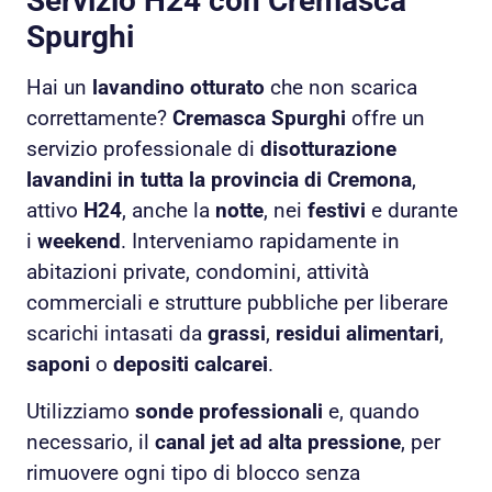
Servizio H24 con Cremasca
Spurghi
Hai un
lavandino otturato
che non scarica
correttamente?
Cremasca Spurghi
offre un
servizio professionale di
disotturazione
lavandini in tutta la provincia di Cremona
,
attivo
H24
, anche la
notte
, nei
festivi
e durante
i
weekend
. Interveniamo rapidamente in
abitazioni private, condomini, attività
commerciali e strutture pubbliche per liberare
scarichi intasati da
grassi
,
residui alimentari
,
saponi
o
depositi calcarei
.
Utilizziamo
sonde professionali
e, quando
necessario, il
canal jet ad alta pressione
, per
rimuovere ogni tipo di blocco senza