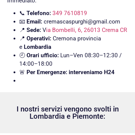
immediato.
📞
Telefono:
349 7610819
📧
Email:
cremascaspurghi@gmail.com
📍
Sede:
V
ia Bombelli, 6, 26013 Crema CR
📍
Operativi:
Cremona provincia
e
Lombardia
🕘
Orari ufficio:
Lun–Ven 08:30–12:30 /
14:00–18:00
🚨
Per Emergenze: interveniamo H24
I nostri servizi vengono svolti in
Lombardia e Piemonte: