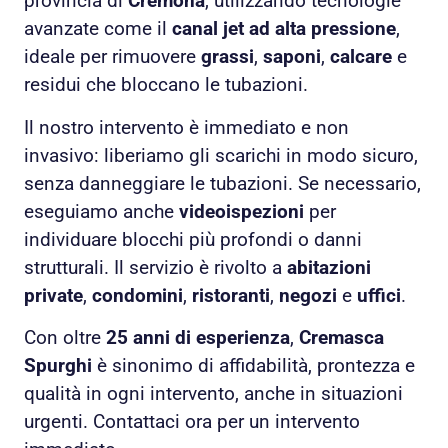
provincia di
Cremona
, utilizzando tecnologie
avanzate come il
canal jet ad alta pressione
,
ideale per rimuovere
grassi
,
saponi
,
calcare
e
residui che bloccano le tubazioni.
Il nostro intervento è immediato e non
invasivo: liberiamo gli scarichi in modo sicuro,
senza danneggiare le tubazioni. Se necessario,
eseguiamo anche
videoispezioni
per
individuare blocchi più profondi o danni
strutturali. Il servizio è rivolto a
abitazioni
private
,
condomini
,
ristoranti
,
negozi
e
uffici
.
Con oltre
25 anni di esperienza
,
Cremasca
Spurghi
è sinonimo di affidabilità, prontezza e
qualità in ogni intervento, anche in situazioni
urgenti. Contattaci ora per un intervento