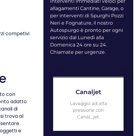
Interventi immediati veloci per
allagamenti Cantine, Garage, o
per interventi di Spurghi Pozzi
Neri e Fognature, il nostro
Autospurgo è pronto per ogni
zi competivi
servizio dal Lunedì alla
Domenica 24 ore su 24.
Chiamate per urgenze.
e
Canaljet
to con
ento adatto
Lavaggio ad alta
anali di
pressione con
i trova al
Canal_jet.
esentare
 oggetti e