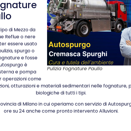
ognature
llo
ipo di Mezzo da
e Reflue o nere
ter essere usato
pulizia, spurgo o
ognature e fosse
autospurgo è
Pulizia Fognature Paullo
isterna e pompa
er operazioni come
zioni, otturazioni e materiali sedimentari nelle fognature, p
biologiche di tutti i tipi.
vincia di Milano in cui operiamo con servizio di Autospu
ore su 24 anche come pronto intervento Alluvioni.