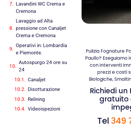
Lavandini WC Crema e
Cremona
Lavaggio ad Alta
pressione con Canaljet
Crema e Cremona
Operativi in: Lombardia
Pulizia Fognature Pa
e Piemonte.
Paullo? Eseguiamo int
Autospurgo 24 ore su
con interventi imm
24
prezzi e costi 
Biologiche, Smalti
Canaljet
Richiedi un
Disotturazione
gratuito
Relining
impe
Videoispezioni
Tel
349 