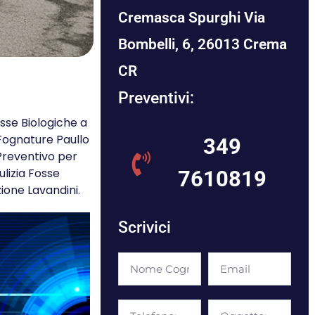
Cremasca Spurghi Via
Bombelli, 6, 26013 Crema
CR
Preventivi:
osse Biologiche a
 Fognature Paullo
349
 Preventivo per
ulizia Fosse
7610819
ione Lavandini.
Scrivici