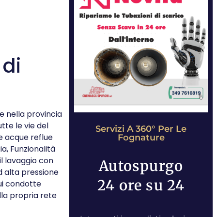
 di
e nella provincia
te le vie del
Servizi A 360° Per Le
e acque reflue
Fognature
ia, Funzionalità
il lavaggio con
Autospurgo
 alta pressione
24 ore su 24
cui condotte
lla propria rete