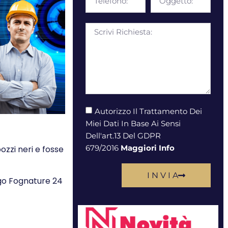
Autorizzo Il Trattamento Dei
Miei Dati In Base Ai Sensi
Dell'art.13 Del GDPR
679/2016
Maggiori Info
ozzi neri e fosse
I N V I A
rgo Fognature 24