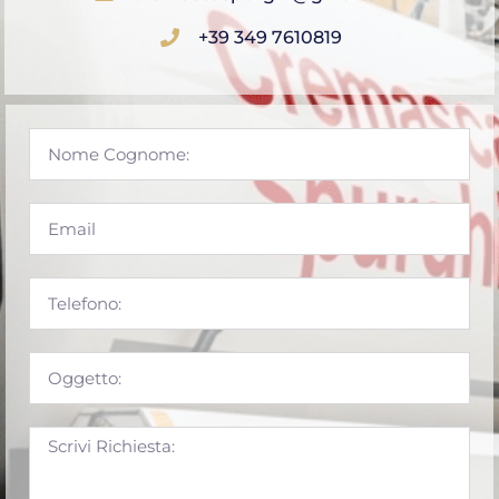
+39 349 7610819