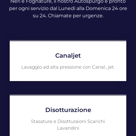
Neri e Fognature, il nostro Autospurgo è pronto
per ogni servizio dal Lunedì alla Domenica 24 ore
su 24. Chiamate per urgenze.
Canaljet
Lavaggio ad alta pressione con Canal_jet.
Disotturazione
Stasatura e Disotturaioni Scarichi
Lavandini