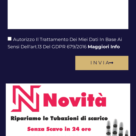
Autorizzo Il Trattamento Dei Miei Dati In Base Ai
Sensi Dell'art.13 Del GDPR 679/2016
Maggiori Info
I N V I A