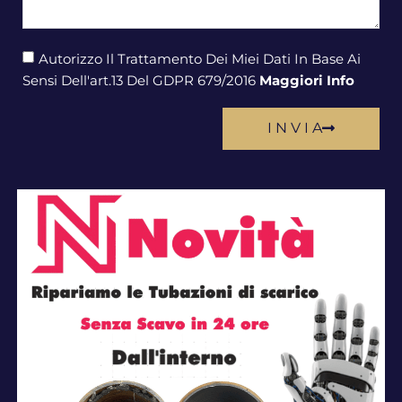
Autorizzo Il Trattamento Dei Miei Dati In Base Ai
Sensi Dell'art.13 Del GDPR 679/2016
Maggiori Info
I N V I A