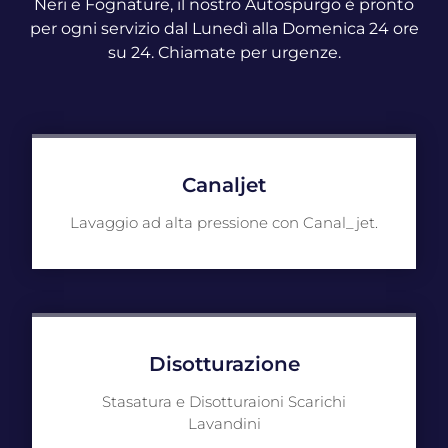
Neri e Fognature, il nostro Autospurgo è pronto
per ogni servizio dal Lunedì alla Domenica 24 ore
su 24. Chiamate per urgenze.
Canaljet
Lavaggio ad alta pressione con Canal_jet.
Disotturazione
Stasatura e Disotturaioni Scarichi
Lavandini