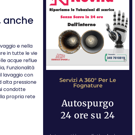
, anche
avaggio e nella
 in tutte le vie
lle acque reflue
ia, Funzionalità
il lavaggio con
Servizi A 360° Per Le
 alta pressione
Fognature
cui condotte
lla propria rete
Autospurgo
24 ore su 24