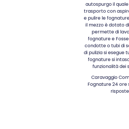
autospurgo il qual
trasporto con aspi
e pulire le fognatur
il mezzo è dotato d
permette di lavar
fognature e Fosse
condotte o tubi di s
di pulizia si esegue tu
fognature si intas
funzionalità dei 
Caravaggio Comun
Fognature 24 ore
risposte