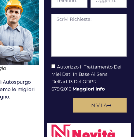
Autorizzo Il Trattamento Dei
gio
Miei Dati In Base Ai Sensi
Dell'art.13 Del GDPR
di Autospurgo
679/2016
Maggiori Info
emo le migliori
egno.
I N V I A