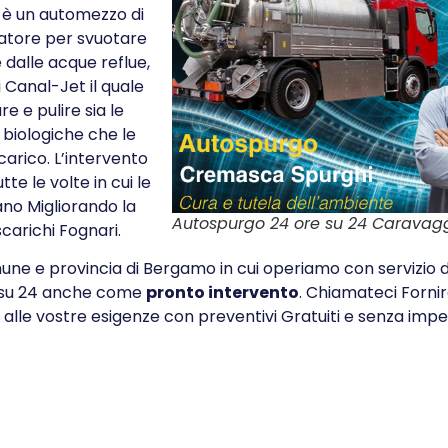
e è un automezzo di
ratore per svuotare
e dalle acque reflue,
i Canal-Jet il quale
e e pulire sia le
 biologiche che le
carico. L’intervento
tte le volte in cui le
ano Migliorando la
Autospurgo 24 ore su 24 Caravag
scarichi Fognari.
e e provincia di Bergamo in cui operiamo con servizio 
 su 24 anche come
pronto intervento
. Chiamateci Fornir
 alle vostre esigenze con preventivi Gratuiti e senza imp