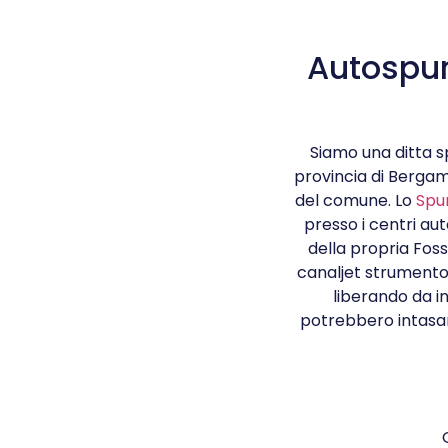
Autospur
Siamo una ditta sp
provincia di Bergam
del comune. Lo
Spur
presso i centri aut
della propria Foss
canaljet strumento
liberando da in
potrebbero intasars