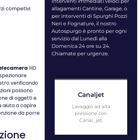
Interventi immediati veloci per
zi competivi
allagamenti Cantine, Garage, o
per interventi di Spurghi Pozzi
Neri e Fognature, il nostro
Autospurgo è pronto per ogni
servizio dal Lunedì alla
Domenica 24 ore su 24.
Chiamate per urgenze.
elecamera
HD
ispezionare
metro verificando
azioni possono
Canaljet
one di oggetti e
 aiuta a capire
Lavaggio ad alta
enzione da porre
pressione con
Canal_jet.
ezione