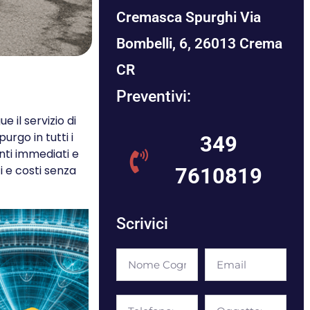
Cremasca Spurghi Via
Bombelli, 6, 26013 Crema
CR
Preventivi:
 il servizio di
rgo in tutti i
349
nti immediati e
i e costi senza
7610819
Scrivici