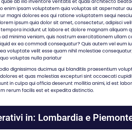
quae ab illo inventore veritatis et quasi architecto beata
 enim ipsam voluptatem quia voluptas sit aspernatur aut 
ur magni dolores eos qui ratione voluptatem sequi nesci
lorem ipsum quia dolor sit amet, consectetur, adipisci veli
tempora incidunt ut labore et dolore magnam aliquam 
 ad minima veniam, quis nostrum exercitationem ullam co
 aliquid ex ea commodi consequatur? Quis autem vel eum iu
 ea voluptate velit esse quam nihil molestiae consequatur, 
quo voluptas nulla pariatur
dio dignissimos ducimus qui blanditiis praesentium volup
dolores et quas molestias excepturi sint occaecati cupid
sunt in culpa qui officia deserunt mollitia animi, id est la
m rerum facilis est et expedita distinctio.
rativi in: Lombardia e Piemonte