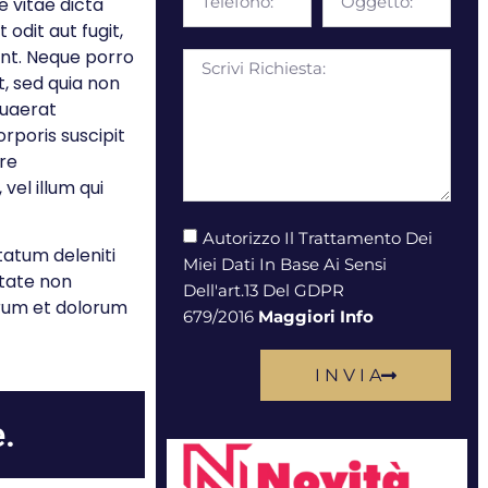
e vitae dicta
odit aut fugit,
unt. Neque porro
t, sed quia non
quaerat
rporis suscipit
re
vel illum qui
Autorizzo Il Trattamento Dei
tatum deleniti
Miei Dati In Base Ai Sensi
itate non
Dell'art.13 Del GDPR
borum et dolorum
679/2016
Maggiori Info
I N V I A
.