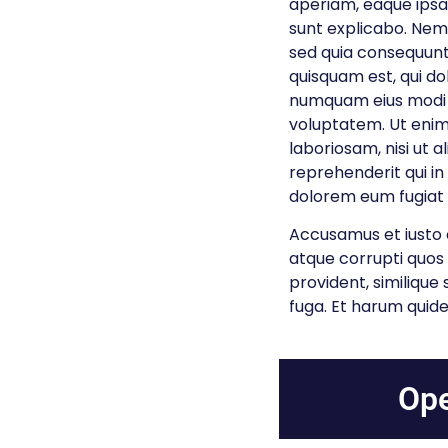
aperiam, eaque ipsa 
sunt explicabo. Nemo
sed quia consequunt
quisquam est, qui do
numquam eius modi 
voluptatem. Ut enim
laboriosam, nisi ut
reprehenderit qui in
dolorem eum fugiat 
Accusamus et iusto o
atque corrupti quos 
provident, similique 
fuga. Et harum quide
Ope