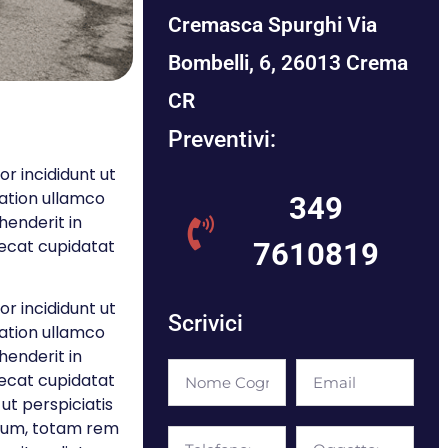
Cremasca Spurghi Via
Bombelli, 6, 26013 Crema
CR
Preventivi:
r incididunt ut
tation ullamco
349
henderit in
aecat cupidatat
7610819
r incididunt ut
Scrivici
tation ullamco
henderit in
aecat cupidatat
 ut perspiciatis
tium, totam rem