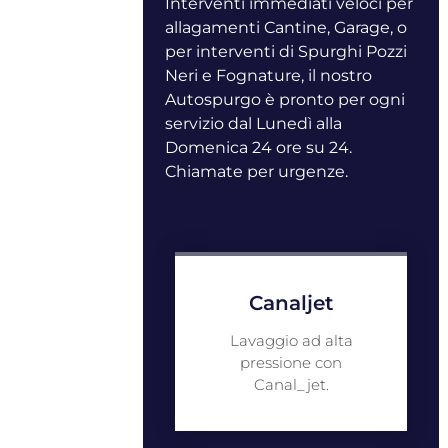
Interventi immediati veloci per
allagamenti Cantine, Garage, o
per interventi di Spurghi Pozzi
Neri e Fognature, il nostro
Autospurgo è pronto per ogni
servizio dal Lunedì alla
Domenica 24 ore su 24.
Chiamate per urgenze.
Canaljet
Lavaggio ad alta
pressione con
Canal_jet.