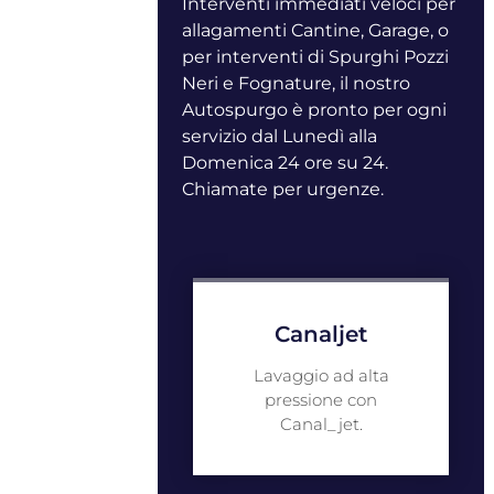
Interventi immediati veloci per
allagamenti Cantine, Garage, o
per interventi di Spurghi Pozzi
Neri e Fognature, il nostro
Autospurgo è pronto per ogni
servizio dal Lunedì alla
Domenica 24 ore su 24.
Chiamate per urgenze.
Canaljet
Lavaggio ad alta
pressione con
Canal_jet.