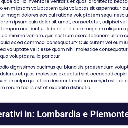
quae ab illo inventore veritatis et quasi architecto beata
 enim ipsam voluptatem quia voluptas sit aspernatur aut 
ur magni dolores eos qui ratione voluptatem sequi nesci
lorem ipsum quia dolor sit amet, consectetur, adipisci veli
tempora incidunt ut labore et dolore magnam aliquam 
 ad minima veniam, quis nostrum exercitationem ullam co
 aliquid ex ea commodi consequatur? Quis autem vel eum iu
 ea voluptate velit esse quam nihil molestiae consequatur, 
quo voluptas nulla pariatur
dio dignissimos ducimus qui blanditiis praesentium volup
dolores et quas molestias excepturi sint occaecati cupid
sunt in culpa qui officia deserunt mollitia animi, id est la
m rerum facilis est et expedita distinctio.
rativi in: Lombardia e Piemonte