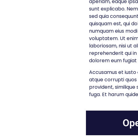
aperiam, eaque ipsa 
sunt explicabo. Nemo
sed quia consequunt
quisquam est, qui do
numquam eius modi 
voluptatem. Ut enim
laboriosam, nisi ut
reprehenderit qui in
dolorem eum fugiat 
Accusamus et iusto o
atque corrupti quos 
provident, similique 
fuga. Et harum quide
Ope