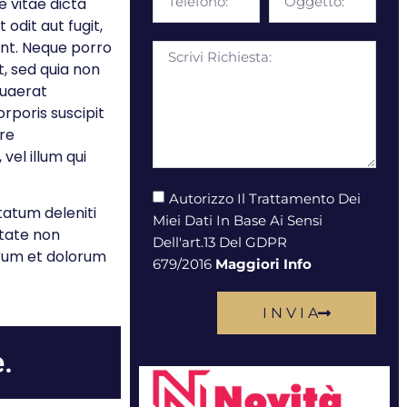
e vitae dicta
odit aut fugit,
unt. Neque porro
t, sed quia non
quaerat
rporis suscipit
re
vel illum qui
Autorizzo Il Trattamento Dei
tatum deleniti
Miei Dati In Base Ai Sensi
itate non
Dell'art.13 Del GDPR
borum et dolorum
679/2016
Maggiori Info
I N V I A
.