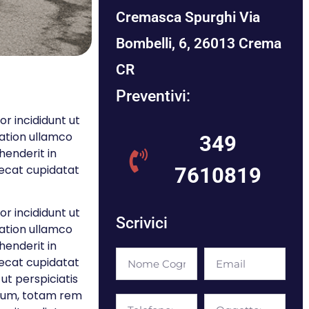
Cremasca Spurghi Via
Bombelli, 6, 26013 Crema
CR
Preventivi:
r incididunt ut
tation ullamco
349
henderit in
aecat cupidatat
7610819
r incididunt ut
Scrivici
tation ullamco
henderit in
aecat cupidatat
 ut perspiciatis
tium, totam rem