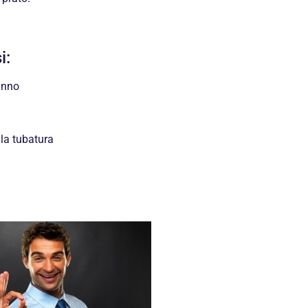
i:
anno
la tubatura